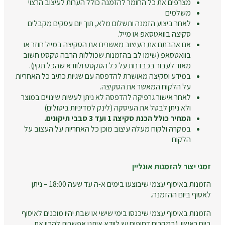
מצרפים את כל החומר להזמנה כולל הערות לעיצוב הרצוי
משלמים
לאחר ביצוע הזמנה ותשלום מלא, תוך יום עסקים מקבלים
סקיצה בוואטסאפ או מייל.
אם אהבתם את העיצוב מאשרים את הסקיצה במייל חוזר או
בוואטסאפ (שימו לב בהזמנות שכוללות הרבה טקסט חשוב
מאוד לעבור בכבדנות על כל הטקסט ולוודא שהכל תקין).
במידע וסקיצה מאושרת להדפסה עם שגיות כתיב כל האחריות
על הלקוח המאשר את הסקיצה.
לאחר אישור גרפיקה להדפסה לא ניתן לעשות שינויים במוצר
ולא ניתן לבטל את העיסקה (לינק למדיניות ביטולים)
המחיר כולל הכנת סקיצה 1 ועד 3 סבבי תיקונים.
במקרה ולקוח מעלה עיצוב מוכן כל האחריות על העצוב על
הלקוח
זמני יצור להזמנות אונליין
הזמנות באיסוף עצמי שיבוצעו בימים א-ה עד שעה 18:00 – ניתן
לאסוף ביום ההזמנה.
הזמנות באיסוף עצמי שיכנסו בימי שישי או שבת יהיו מוכנים לאיסוף
ביום ראשון. (במקרים דחופים יש לוודא איתנו אפשרות להכין את