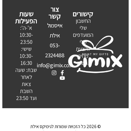
צור
קישורים
שעות
קשר
הפעילות
החשבון
אייסמול
שלי
א'-ה':
המועדפים
10:30-
אילת
שלי
23:50
053-
להצעת
שישי:
2324488
מחיר
10:30-
נגישות
16:30
info@gimix.co.il
שבת: שעה
לאחר
צאת
השבת
ועד 23:50
© 2026 כל הזכויות שמורות לגימיקס אילת