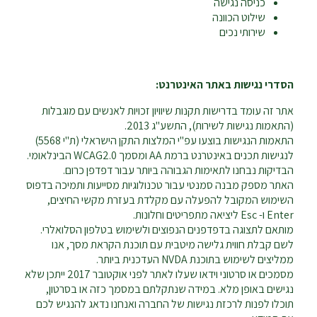
כניסה נגישה
שילוט הכוונה
שירותי נכים
הסדרי נגישות באתר האינטרנט:
אתר זה עומד בדרישות תקנות שיוויון זכויות לאנשים עם מוגבלות
(התאמות נגישות לשירות), התשע"ג 2013.
התאמות הנגישות בוצעו עפ"י המלצות התקן הישראלי (ת"י 5568)
לנגישות תכנים באינטרנט ברמת AA ומסמך WCAG2.0 הבינלאומי.
הבדיקות נבחנו לתאימות הגבוהה ביותר עבור דפדפן כרום.
האתר מספק מבנה סמנטי עבור טכנולוגיות מסייעות ותמיכה בדפוס
השימוש המקובל להפעלה עם מקלדת בעזרת מקשי החיצים,
Enter ו- Esc ליציאה מתפריטים וחלונות.
מותאם לתצוגה בדפדפנים הנפוצים ולשימוש בטלפון הסלואלרי.
לשם קבלת חווית גלישה מיטבית עם תוכנת הקראת מסך, אנו
ממליצים לשימוש בתוכנת NVDA העדכנית ביותר.
מסמכים או סרטוני וידאו שעלו לאתר לפני אוקטובר 2017 ייתכן שלא
נגישים באופן מלא. במידה שנתקלתם במסמך כזה או בסרטון,
תוכלו לפנות לרכזת נגישות של החברה ואנחנו נדאג להנגיש לכם