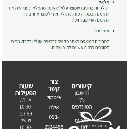
מלאי:
יש לקחת בחשבון שמוצר עלול להיגמר מהמלאי לפני השלמת
ההזמנה. במקרה כזה, ניתן להחליף למוצר אחר בשווי
ההזמנה או לקבל זיכוי.
מחירים:
המחירים המוצגים באתר תקפים לרכישה אונליין בלבד. מחירי
המוצרים בחנות עשויים להיות שונים.
צור
קישורים
שעות
קשר
הפעילות
החשבון
אייסמול
שלי
א'-ה':
המועדפים
10:30-
אילת
שלי
23:50
053-
להצעת
שישי:
2324488
מחיר
10:30-