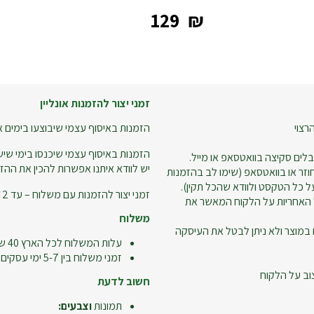
‎129
₪
זמני יצור להזמנות אונליין
רצוי
הזמנות באיסוף עצמי שיבוצעו בימים א-ה עד שעה 18:00 – ניתן
הזמנות באיסוף עצמי שיכנסו בימי שישי
לים סקיצה בוואטסאפ או מייל.
יש לוודא איתנו אפשרות להכין את ההזמ
זר או בוואטסאפ (שימו לב בהזמנות
 כל הטקסט ולוודא שהכל תקין).
זמני יצור להזמנות עם משלוח – עד 2 ימי עסקים.
 האחריות על הלקוח המאשר את
משלוח
 במוצר ולא ניתן לבטל את העיסקה
עלות המשלוח לכל הארץ 40 ש"ח
זמני משלוח בין 5-7 ימי עסקים
וב על הלקוח
חשוב לדעת
תמונות
וצבעים: