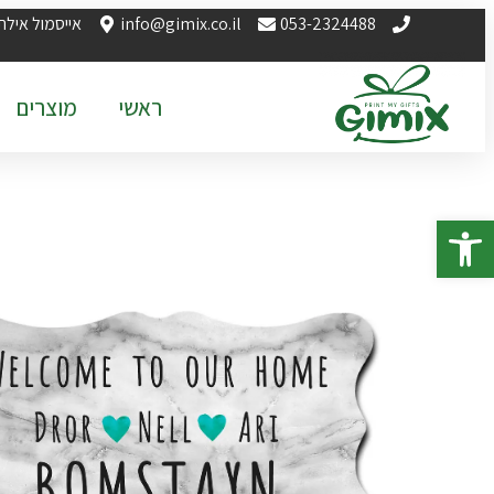
053-2324488
info@gimix.co.il
אייסמול אילת
ראשי
מוצרים
פתח סרגל נגישות