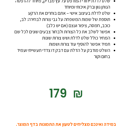
שלט לדלת ייחודי המודפס על עץ מבריק, מיוחד להדפסה
הנותן גוון וברק איכותי ומיוחד
שלט לדלת בעיצוב אישי – אתם בוחרים את הרקע
תוספת של שמות המשפחה על גבי צורות לבחירה: לב,
כוכב, חמסה, ציפור ועצם (אם יש כלב)
אפשר לשלב את כל הצורות ולבחור צבעים שונים לכל שם
המחיר כולל שלט לדלת ושש צורות שונות
תמיד אפשר להוסיף עוד צורות ושמות
השלט מודבק על הדלת עם דבק דו צדדי תעשייתי ועמיד
בחום וקור
‎179
₪
במידה ואינכם מצליחים לטעון את התמונות בדף המוצר.