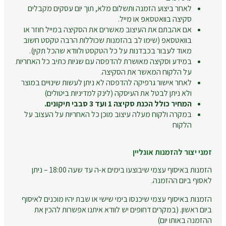
לאחר ביצוע הזמנה ותשלום מלא, תוך יום עסקים מקבלים
סקיצה בוואטסאפ או מייל.
אם אהבתם את העיצוב מאשרים את הסקיצה במייל חוזר או
בוואטסאפ (שימו לב בהזמנות שכוללות הרבה טקסט חשוב
מאוד לעבור בכבדנות על כל הטקסט ולוודא שהכל תקין).
במידע וסקיצה מאושרת להדפסה עם שגיות כתיב כל האחריות
על הלקוח המאשר את הסקיצה.
לאחר אישור גרפיקה להדפסה לא ניתן לעשות שינויים במוצר
ולא ניתן לבטל את העיסקה (לינק למדיניות ביטולים)
המחיר כולל הכנת סקיצה 1 ועד 3 סבבי תיקונים.
במקרה ולקוח מעלה עיצוב מוכן כל האחריות על העצוב על
הלקוח
זמני יצור להזמנות אונליין
הזמנות באיסוף עצמי שיבוצעו בימים א-ה עד שעה 18:00 – ניתן
לאסוף ביום ההזמנה.
הזמנות באיסוף עצמי שיכנסו בימי שישי או שבת יהיו מוכנים לאיסוף
ביום ראשון. (במקרים דחופים יש לוודא איתנו אפשרות להכין את
ההזמנה באותו יום)