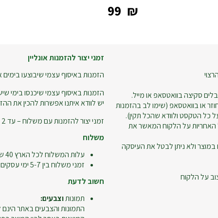
‎99
₪
זמני יצור להזמנות אונליין
רצוי
הזמנות באיסוף עצמי שיבוצעו בימים א-ה עד שעה 18:00 – ניתן
הזמנות באיסוף עצמי שיכנסו בימי שישי
לים סקיצה בוואטסאפ או מייל.
יש לוודא איתנו אפשרות להכין את ההזמ
זר או בוואטסאפ (שימו לב בהזמנות
 כל הטקסט ולוודא שהכל תקין).
זמני יצור להזמנות עם משלוח – עד 2 ימי עסקים.
 האחריות על הלקוח המאשר את
משלוח
 במוצר ולא ניתן לבטל את העיסקה
עלות המשלוח לכל הארץ 40 ש"ח
זמני משלוח בין 5-7 ימי עסקים
וב על הלקוח
חשוב לדעת
תמונות
וצבעים:
התמונות והצבעים באתר הינם ל