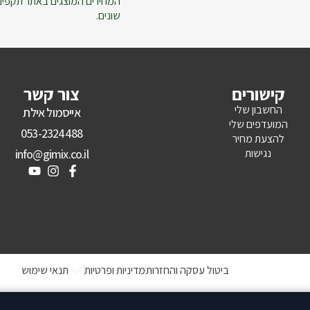
המחירים המוצגים באתר תקפים ל
שונים.
קישורים
צור קשר
החשבון שלי
אייסמול אילת
המועדפים שלי
053-2324488
להצעת מחיר
נגישות
info@gimix.co.il
ביטול עסקה והחזרות
מדיניות ופרטיות
תנאי שימוש