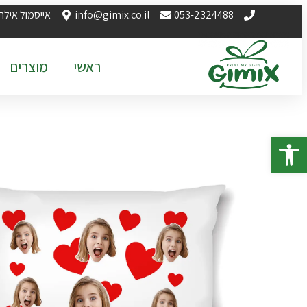
053-2324488
info@gimix.co.il
אייסמול אילת
ראשי
מוצרים
פתח סרגל נגישות