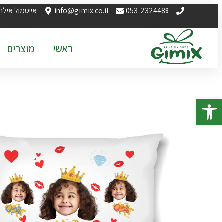
053-2324488
info@gimix.co.il
אייסמול אילת
ראשי
מוצרים
פתח סרגל נגישות