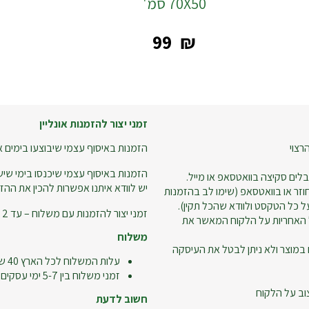
70X50 סמ'
‎99
₪
זמני יצור להזמנות אונליין
רצוי
הזמנות באיסוף עצמי שיבוצעו בימים א-ה עד שעה 18:00 – ניתן
הזמנות באיסוף עצמי שיכנסו בימי שישי
לים סקיצה בוואטסאפ או מייל.
יש לוודא איתנו אפשרות להכין את ההזמ
זר או בוואטסאפ (שימו לב בהזמנות
 כל הטקסט ולוודא שהכל תקין).
זמני יצור להזמנות עם משלוח – עד 2 ימי עסקים.
 האחריות על הלקוח המאשר את
משלוח
 במוצר ולא ניתן לבטל את העיסקה
עלות המשלוח לכל הארץ 40 ש"ח
זמני משלוח בין 5-7 ימי עסקים
וב על הלקוח
חשוב לדעת