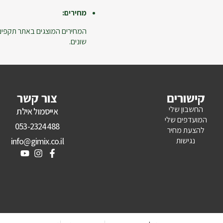
מחירים:
המחירים המוצגים באתר תקפים ל
שונים.
קישורים
צור קשר
החשבון שלי
אייסמול אילת
המועדפים שלי
053-2324488
להצעת מחיר
נגישות
info@gimix.co.il