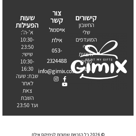
צור
קישורים
שעות
קשר
הפעילות
החשבון
אייסמול
שלי
א'-ה':
המועדפים
10:30-
אילת
שלי
23:50
053-
להצעת
שישי:
2324488
מחיר
10:30-
נגישות
16:30
info@gimix.co.il
שבת: שעה
לאחר
צאת
השבת
ועד 23:50
© 2026 כל הזכויות שמורות לגימיקס אילת