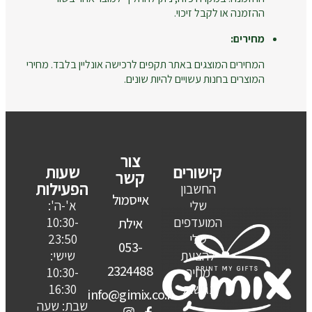
ההזמנה או לקבל זיכוי.
מחירים:
המחירים המוצגים באתר תקפים לרכישה אונליין בלבד. מחירי
המוצרים בחנות עשויים להיות שונים.
צור
קישורים
שעות
קשר
הפעילות
החשבון
אייסמול
שלי
א'-ה':
המועדפים
10:30-
אילת
שלי
23:50
053-
להצעת
שישי:
2324488
מחיר
10:30-
נגישות
16:30
info@gimix.co.il
שבת: שעה