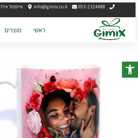
053-2324488
info@gimix.co.il
אייסמול אילת
ראשי
מוצרים
פתח סרגל נגישות