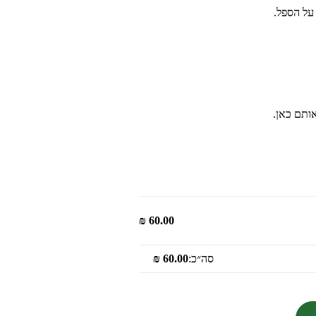
על הספל.
ותם כאן.
₪
60.00
סה״כ:
60.00
₪