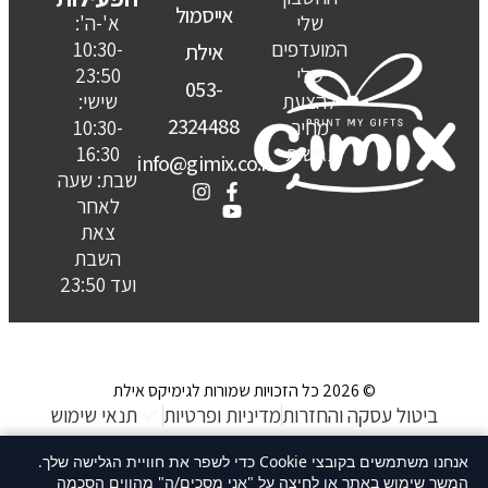
אייסמול
שלי
א'-ה':
המועדפים
10:30-
אילת
שלי
23:50
053-
להצעת
שישי:
2324488
מחיר
10:30-
נגישות
16:30
info@gimix.co.il
שבת: שעה
לאחר
צאת
השבת
ועד 23:50
© 2026 כל הזכויות שמורות לגימיקס אילת
ביטול עסקה והחזרות
מדיניות ופרטיות
תנאי שימוש
האתר נבנה ע״ קשת סטודיו
אנחנו משתמשים בקובצי Cookie כדי לשפר את חוויית הגלישה שלך.
המשך שימוש באתר או לחיצה על "אני מסכים/ה" מהווים הסכמה