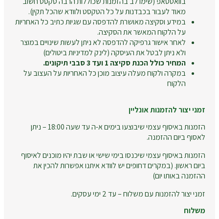
בוואטסאפ (שימו לב בהזמנות שכוללות הרבה טקסט חשוב
מאוד לעבור בכבדנות על כל הטקסט ולוודא שהכל תקין).
במידע וסקיצה מאושרת להדפסה עם שגיות כתיב כל האחריות
על הלקוח המאשר את הסקיצה.
לאחר אישור גרפיקה להדפסה לא ניתן לעשות שינויים במוצר
ולא ניתן לבטל את העיסקה (לינק למדיניות ביטולים)
המחיר כולל הכנת סקיצה 1 ועד 3 סבבי תיקונים.
במקרה ולקוח מעלה עיצוב מוכן כל האחריות על העצוב על
הלקוח
זמני יצור להזמנות אונליין
הזמנות באיסוף עצמי שיבוצעו בימים א-ה עד שעה 18:00 – ניתן
לאסוף ביום ההזמנה.
הזמנות באיסוף עצמי שיכנסו בימי שישי או שבת יהיו מוכנים לאיסוף
ביום ראשון. (במקרים דחופים יש לוודא איתנו אפשרות להכין את
ההזמנה באותו יום)
זמני יצור להזמנות עם משלוח – עד 2 ימי עסקים.
משלוח