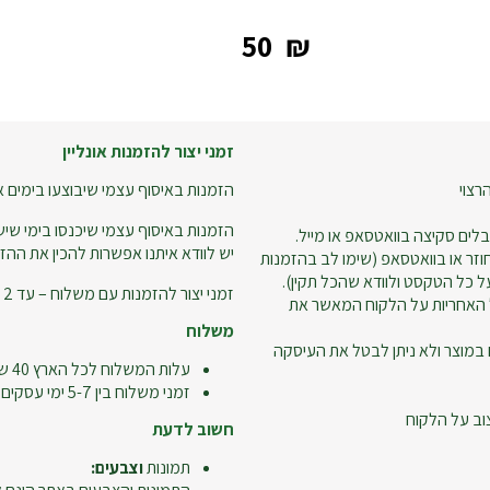
‎50
₪
זמני יצור להזמנות אונליין
רצוי
הזמנות באיסוף עצמי שיבוצעו בימים א-ה עד שעה 18:00 – ניתן
הזמנות באיסוף עצמי שיכנסו בימי שישי
לים סקיצה בוואטסאפ או מייל.
יש לוודא איתנו אפשרות להכין את ההזמ
זר או בוואטסאפ (שימו לב בהזמנות
 כל הטקסט ולוודא שהכל תקין).
זמני יצור להזמנות עם משלוח – עד 2 ימי עסקים.
 האחריות על הלקוח המאשר את
משלוח
 במוצר ולא ניתן לבטל את העיסקה
עלות המשלוח לכל הארץ 40 ש"ח
זמני משלוח בין 5-7 ימי עסקים
וב על הלקוח
חשוב לדעת
תמונות
וצבעים: