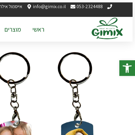
053-2324488
info@gimix.co.il
אייסמול אילת
ראשי
מוצרים
פתח סרגל נגישות