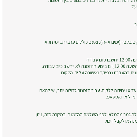
המחשה בלבד. ייתכנו הבדלים בגוונים בין התמונות
על.
.
ם בלבד (ימים א'-ה'), ואינם כוללים ערבי חג, ימי חג או
עבודה.
חשב כיום עבודה.
נית בהעברת גרפיקה ואישורה על ידי הלקוח.
זמני הייצור מתייחסים להזמנות עד 10 יחידות ללקוח. עבור הזמנות גדולות יותר, יש לתאם
ייל או וואטסאפ.
להיגמר מהמלאי לפני השלמת ההזמנה. במקרה כזה, ניתן
ה או לקבל זיכוי.