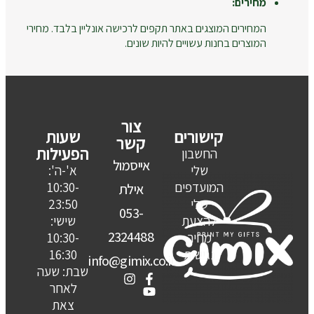
מחירים:
המחירים המוצגים באתר תקפים לרכישה אונליין בלבד. מחירי
המוצרים בחנות עשויים להיות שונים.
צור
קישורים
שעות
קשר
הפעילות
החשבון
אייסמול
שלי
א'-ה':
המועדפים
10:30-
אילת
שלי
23:50
053-
להצעת
שישי:
2324488
מחיר
10:30-
נגישות
16:30
info@gimix.co.il
שבת: שעה
לאחר
צאת