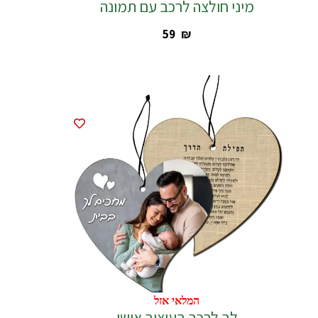
מיני חולצה לרכב עם תמונה
‎59
₪
המלאי אזל
המלאי אזל
לב לרכב בעיצוב אישי