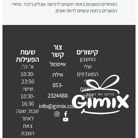
המחירים המוצגים באתר תקפים לרכישה אונליין בלבד. מחירי
המוצרים בחנות עשויים להיות שונים.
צור
קישורים
שעות
קשר
הפעילות
החשבון
אייסמול
שלי
א'-ה':
המועדפים
10:30-
אילת
שלי
23:50
053-
להצעת
שישי:
2324488
מחיר
10:30-
נגישות
16:30
info@gimix.co.il
שבת: שעה
לאחר
צאת
השבת