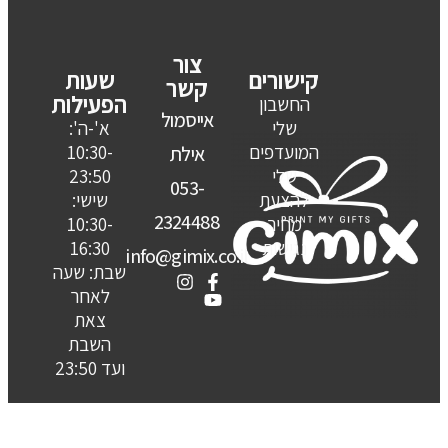
צור
קישורים
שעות
קשר
הפעילות
החשבון
אייסמול
שלי
א'-ה':
המועדפים
10:30-
אילת
שלי
23:50
053-
להצעת
שישי:
2324488
מחיר
10:30-
נגישות
16:30
info@gimix.co.il
שבת: שעה
לאחר
צאת
השבת
ועד 23:50