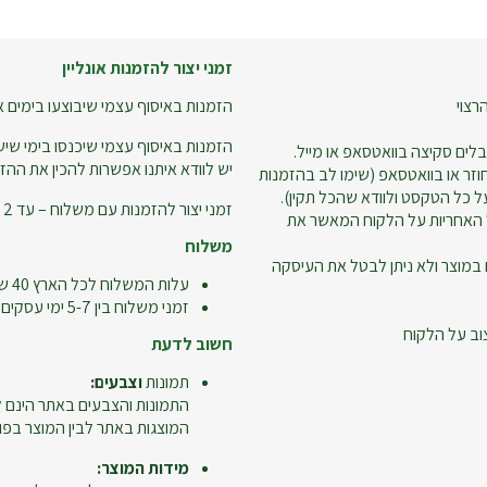
זמני יצור להזמנות אונליין
רצוי
הזמנות באיסוף עצמי שיבוצעו בימים א-ה עד שעה 18:00 – ניתן
הזמנות באיסוף עצמי שיכנסו בימי שישי
לים סקיצה בוואטסאפ או מייל.
יש לוודא איתנו אפשרות להכין את ההזמ
זר או בוואטסאפ (שימו לב בהזמנות
 כל הטקסט ולוודא שהכל תקין).
זמני יצור להזמנות עם משלוח – עד 2 ימי עסקים.
 האחריות על הלקוח המאשר את
משלוח
 במוצר ולא ניתן לבטל את העיסקה
עלות המשלוח לכל הארץ 40 ש"ח
זמני משלוח בין 5-7 ימי עסקים
וב על הלקוח
חשוב לדעת
תמונות
וצבעים:
התמונות והצבעים באתר הינם ל
המוצגות באתר לבין המוצר בפו
מידות המוצר: