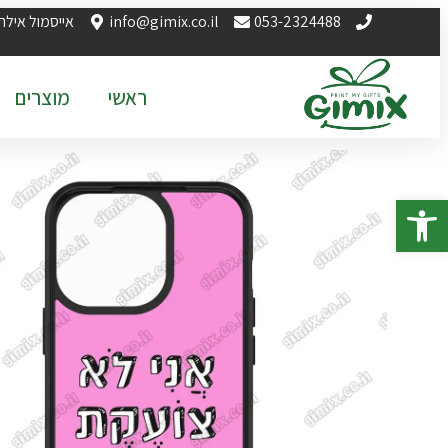
053-2324488
info@gimix.co.il
אייסמול אילת
ראשי
מוצרים
פתח סרגל נגישות