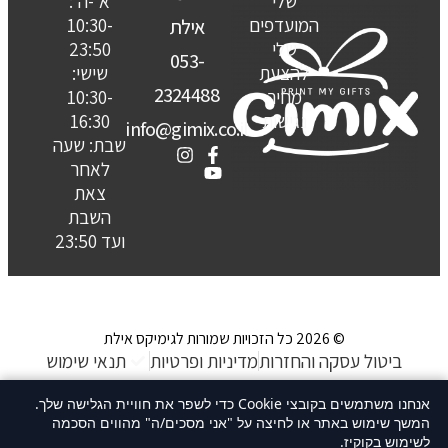
שלי
א'-ה':
המועדפים
10:30-
אילת
שלי
23:50
053-
להצעת
שישי:
2324488
מחיר
10:30-
נגישות
16:30
info@gimix.co.il
שבת: שעה
לאחר
צאת
השבת
ועד 23:50
© 2026 כל הזכויות שמורות לגימיקס אילת
ביטול עסקה והחזרות
מדיניות ופרטיות
תנאי שימוש
האתר נבנה ע״ קשת סטודיו
אנחנו משתמשים בקובצי Cookie כדי לשפר את חוויית הגלישה שלך.
המשך שימוש באתר או לחיצה על "אני מסכים/ה" מהווים הסכמה
לשימוש בקוקיז.