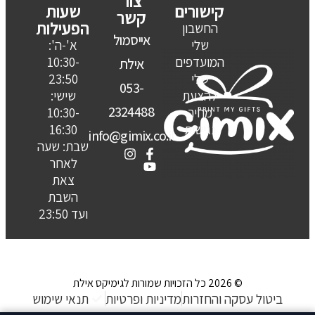
צור
קישורים
שעות
קשר
הפעילות
החשבון
אייסמול
שלי
א'-ה':
המועדפים
10:30-
אילת
שלי
23:50
053-
להצעת
שישי:
2324488
מחיר
10:30-
נגישות
16:30
info@gimix.co.il
שבת: שעה
לאחר
צאת
השבת
ועד 23:50
© 2026 כל הזכויות שמורות לגימיקס אילת
ביטול עסקה והחזרות
מדיניות ופרטיות
תנאי שימוש