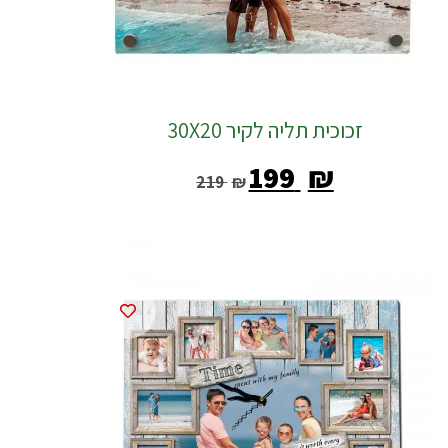
זכוכית תליה לקיר 30X20
‎199
₪
‎219
₪