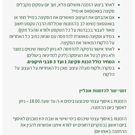
לאחר ביצוע הזמנה ותשלום מלא, תוך יום עסקים מקבלים
סקיצה בוואטסאפ או מייל.
אם אהבתם את העיצוב מאשרים את הסקיצה במייל חוזר או
בוואטסאפ (שימו לב בהזמנות שכוללות הרבה טקסט חשוב
מאוד לעבור בכבדנות על כל הטקסט ולוודא שהכל תקין).
במידע וסקיצה מאושרת להדפסה עם שגיות כתיב כל האחריות
על הלקוח המאשר את הסקיצה.
לאחר אישור גרפיקה להדפסה לא ניתן לעשות שינויים במוצר
ולא ניתן לבטל את העיסקה (לינק למדיניות ביטולים)
המחיר כולל הכנת סקיצה 1 ועד 3 סבבי תיקונים.
במקרה ולקוח מעלה עיצוב מוכן כל האחריות על העצוב על
הלקוח
זמני יצור להזמנות אונליין
הזמנות באיסוף עצמי שיבוצעו בימים א-ה עד שעה 18:00 – ניתן
לאסוף ביום ההזמנה.
הזמנות באיסוף עצמי שיכנסו בימי שישי או שבת יהיו מוכנים לאיסוף
ביום ראשון. (במקרים דחופים יש לוודא איתנו אפשרות להכין את
ההזמנה באותו יום)