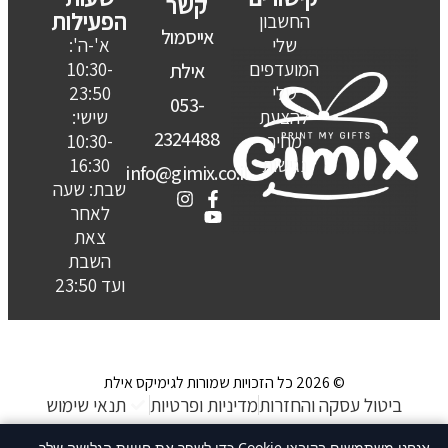
קשר
הפעילות
החשבון
אייסמול
שלי
א'-ה':
המועדפים
10:30-
אילת
שלי
23:50
053-
להצעת
שישי:
2324488
מחיר
10:30-
נגישות
16:30
info@gimix.co.il
שבת: שעה
לאחר
צאת
השבת
ועד 23:50
© 2026 כל הזכויות שמורות לגימיקס אילת
ביטול עסקה והחזרות
מדיניות ופרטיות
תנאי שימוש
האתר נבנה ע״ קשת סטודיו
אנחנו משתמשים בקובצי Cookie כדי לשפר את חוויית הגלישה שלך.