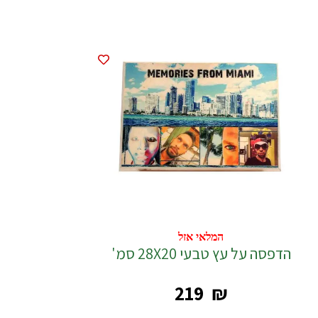
המלאי אזל
המלאי אזל
הדפסה על עץ טבעי 28X20 סמ'
‎219
₪