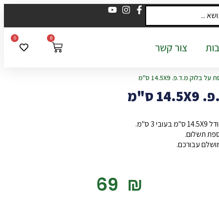
0
0
ות
צור קשר
 בלוק מ.ד.פ. 14.5X9 ס"מ
 ס"מ
 ס"מ.
ספת תשלום.
מושלם עבורכם.
‎69
₪