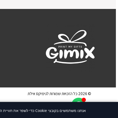
© 2026 כל הזכויות שמורות לגימיקס אילת
אנחנו משתמשים בקובצי Cookie כדי לשפר את חוויית הגלישה שלך. המשך שימוש באתר או לחיצה על "אני מסכים/ה" מהווים הסכמה לשימוש בקוקיז.