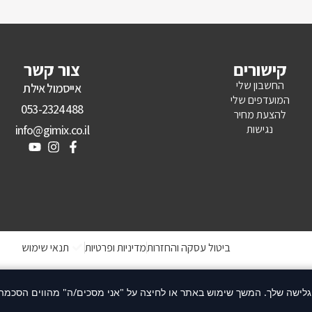
קישורים
צור קשר
החשבון שלי
אייסמול אילת
המועדפים שלי
053-2324488
להצעת מחיר
נגישות
info@gimix.co.il
ביטול עסקה והחזרות
מדיניות ופרטיות
תנאי שימוש