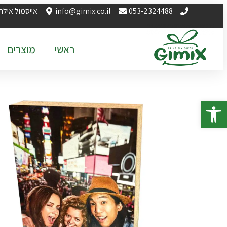
053-2324488
info@gimix.co.il
אייסמול אילת
ראשי
מוצרים
פתח סרגל נגישות