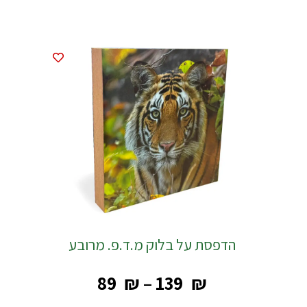
הדפסת על בלוק מ.ד.פ. מרובע
‎89
₪
–
‎139
₪