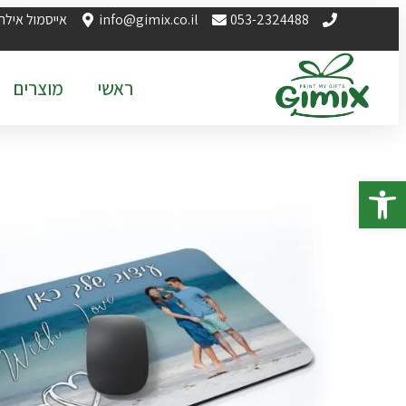
053-2324488
info@gimix.co.il
אייסמול אילת
ראשי
מוצרים
פתח סרגל נגישות