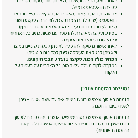
לאחר ביצוע הזמנה ותשלום מלא, תוך יום עסקים מקבלים
סקיצה בוואטסאפ או מייל.
אם אהבתם את העיצוב מאשרים את הסקיצה במייל חוזר או
בוואטסאפ (שימו לב בהזמנות שכוללות הרבה טקסט חשוב
מאוד לעבור בכבדנות על כל הטקסט ולוודא שהכל תקין).
במידע וסקיצה מאושרת להדפסה עם שגיות כתיב כל האחריות
על הלקוח המאשר את הסקיצה.
לאחר אישור גרפיקה להדפסה לא ניתן לעשות שינויים במוצר
ולא ניתן לבטל את העיסקה (לינק למדיניות ביטולים)
המחיר כולל הכנת סקיצה 1 ועד 3 סבבי תיקונים.
במקרה ולקוח מעלה עיצוב מוכן כל האחריות על העצוב על
הלקוח
זמני יצור להזמנות אונליין
הזמנות באיסוף עצמי שיבוצעו בימים א-ה עד שעה 18:00 – ניתן
לאסוף ביום ההזמנה.
הזמנות באיסוף עצמי שיכנסו בימי שישי או שבת יהיו מוכנים לאיסוף
ביום ראשון. (במקרים דחופים יש לוודא איתנו אפשרות להכין את
ההזמנה באותו יום)