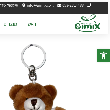
053-2324488
info@gimix.co.il
אייסמול אילת
ראשי
מוצרים
פתח סרגל נגישות