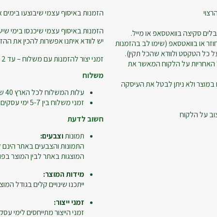
רצוי
הזמנות באיסוף עצמי שיבוצעו בימים א-ה עד שעה 18:00 – ניתן
הזמנות באיסוף עצמי שיכנסו בימי שישי
לים סקיצה בוואטסאפ או מייל.
יש לוודא איתנו אפשרות להכין את ההזמ
זר או בוואטסאפ (שימו לב בהזמנות
 כל הטקסט ולוודא שהכל תקין).
זמני יצור להזמנות עם משלוח – עד 2 ימי עסקים.
 האחריות על הלקוח המאשר את
משלוח
 במוצר ולא ניתן לבטל את העיסקה
עלות המשלוח לכל הארץ 40 ש"ח
זמני משלוח בין 5-7 ימי עסקים
וב על הלקוח
חשוב לדעת
תמונות
וצבעים:
התמונות והצבעים באתר הינם ל
המוצגות באתר לבין המוצר בפו
מידות המוצר:
ייתכנו שינויים קלים בגודל המוצר
זמני ייצור:
זמני הייצור מתייחסים לימי עסקי