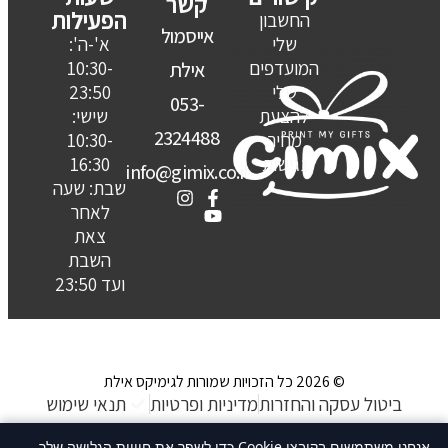
קשר
הפעילות
החשבון
אייסמול
שלי
א'-ה':
המועדפים
10:30-
אילת
שלי
23:50
053-
להצעת
שישי:
2324488
מחיר
10:30-
נגישות
16:30
info@gimix.co.il
שבת: שעה
לאחר
צאת
השבת
ועד 23:50
© 2026 כל הזכויות שמורות לגימיקס אילת
ביטול עסקה והחזרות
מדיניות ופרטיות
תנאי שימוש
האתר נבנה ע״ קשת סטודיו
אנחנו משתמשים בקובצי Cookie כדי לשפר את חוויית הגלישה שלך.