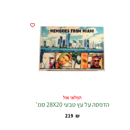
המלאי אזל
המלאי אזל
הדפסה על עץ טבעי 28X20 סמ'
‎219
₪