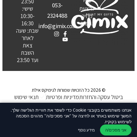
שלי
23:50
053-
להצעת
שישי:
2324488
מחיר
10:30-
נגישות
16:30
info@gimix.co.il
שבת: שעה
לאחר
צאת
השבת
ועד 23:50
© 2026 כל הזכויות שמורות לגימיקס אילת
ביטול עסקה והחזרות
מדיניות ופרטיות
תנאי שימוש
האתר נבנה ע״ קשת סטודיו
אנחנו משתמשים בקובצי Cookie כדי לשפר את חוויית הגלישה שלך.
המשך שימוש באתר או לחיצה על "אני מסכים/ה" מהווים הסכמה
לשימוש בקוקיז.
מידע נוסף
אני מסכים/ה