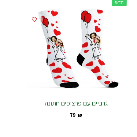
חדש
חדש
גרביים עם פרצופים חתונה
‎79
₪