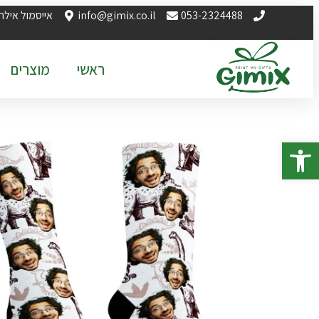
053-2324488
info@gimix.co.il
אייסמול אילת
ראשי
מוצרים
פתח סרגל נגישות