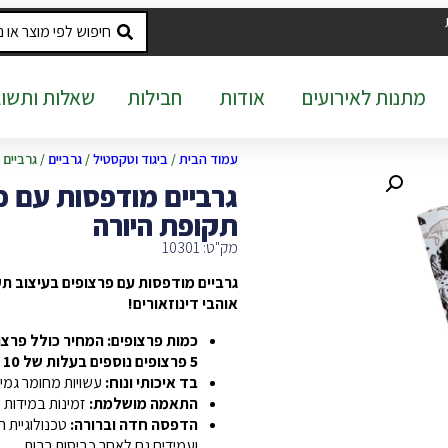
מתנות לאירועים
אודות
חבילות
שאלות ותשוב
עמוד הבית
/
ביגוד וטקסטיל
/
גרביים
/ גרביים 
גרביים מודפסות עם פ
תקופת היורה
מק"ט: 10301
גרביים מודפסות עם פרצופים בעיצוב ת
אוהבי דינוזאורים!
כמות פרצופים: המחיר כולל פרצו
5 פרצופים נוספים בעלות של 10 ש"ח לכל פרצוף.
בד איכותי ונוח:
עשויות מחומר גמיש
התאמה מושלמת:
זמינות במידות ש
הדפסה חדה וברורה:
טכנולוגיית
ועמידים גם לאחר כביסות רבות.