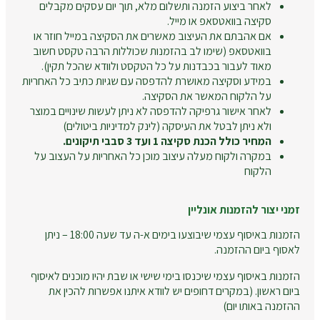
לאחר ביצוע הזמנה ותשלום מלא, תוך יום עסקים מקבלים
סקיצה בוואטסאפ או מייל.
אם אהבתם את העיצוב מאשרים את הסקיצה במייל חוזר או
בוואטסאפ (שימו לב בהזמנות שכוללות הרבה טקסט חשוב
מאוד לעבור בכבדנות על כל הטקסט ולוודא שהכל תקין).
במידע וסקיצה מאושרת להדפסה עם שגיות כתיב כל האחריות
על הלקוח המאשר את הסקיצה.
לאחר אישור גרפיקה להדפסה לא ניתן לעשות שינויים במוצר
ולא ניתן לבטל את העיסקה (לינק למדיניות ביטולים)
המחיר כולל הכנת סקיצה 1 ועד 3 סבבי תיקונים.
במקרה ולקוח מעלה עיצוב מוכן כל האחריות על העצוב על
הלקוח
זמני יצור להזמנות אונליין
הזמנות באיסוף עצמי שיבוצעו בימים א-ה עד שעה 18:00 – ניתן
לאסוף ביום ההזמנה.
הזמנות באיסוף עצמי שיכנסו בימי שישי או שבת יהיו מוכנים לאיסוף
ביום ראשון. (במקרים דחופים יש לוודא איתנו אפשרות להכין את
ההזמנה באותו יום)