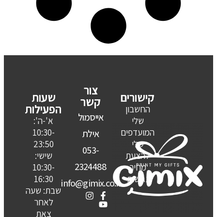
צור
קישורים
שעות
קשר
הפעילות
החשבון
אייסמול
שלי
א'-ה':
המועדפים
10:30-
אילת
שלי
23:50
053-
להצעת
שישי:
2324488
מחיר
10:30-
נגישות
16:30
info@gimix.co.il
שבת: שעה
לאחר
צאת