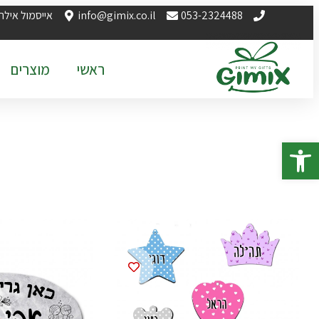
053-2324488
info@gimix.co.il
אייסמול אילת
ראשי
מוצרים
פתח סרגל נגישות