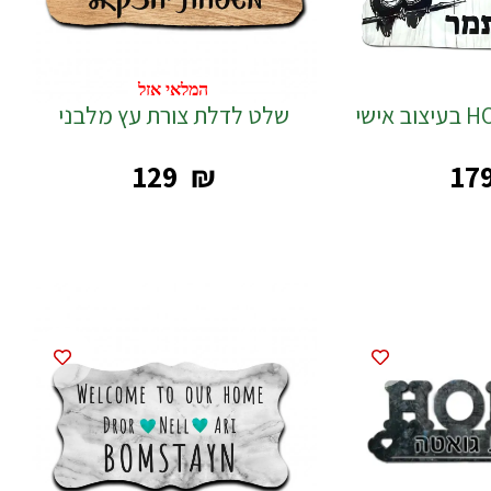
המלאי אזל
שלט לדלת צורת עץ מלבני
‎129
₪
‎17