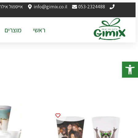
053-2324488
info@gimix.co.il
אייסמול אילת
ראשי
מוצרים
פתח סרגל נגישות