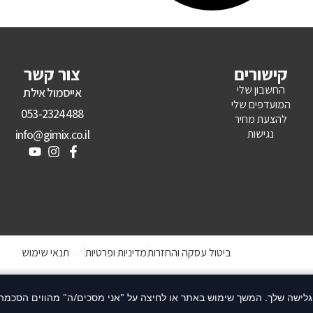
קישורים
צור קשר
החשבון שלי
אייסמול אילת
המועדפים שלי
053-2324488
להצעת מחיר
נגישות
info@gimix.co.il
ביטול עסקה והחזרות
מדיניות ופרטיות
תנאי שימוש