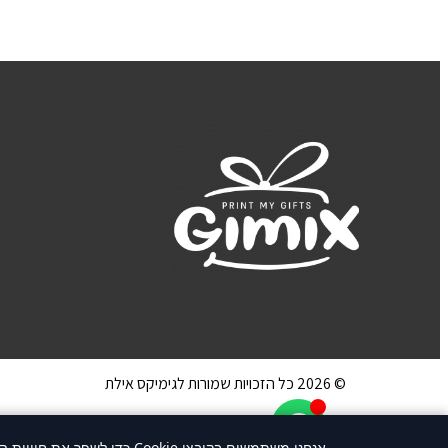
© 2026 כל הזכויות שמורות לגימיקס אילת
אנחנו משתמשים בקובצי Cookie כדי לשפר את חוויית הגלישה שלך. המשך שימוש באתר או לחיצה על "אני מסכים/ה" מהווים הסכמה לשימוש בקוקיז.