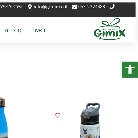
053-2324488
info@gimix.co.il
אייסמול אילת
ראשי
מוצרים
פתח סרגל נגישות