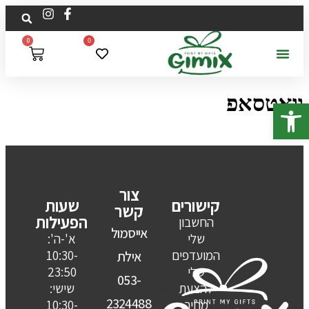
לתוכן
0
0
וואטסאפ
פתח סרגל נגישות
צור
קישורים
שעות
קשר
הפעילות
החשבון
אייסמול
שלי
א'-ה':
המועדפים
10:30-
אילת
שלי
23:50
053-
להצעת
שישי:
2324488
מחיר
10:30-