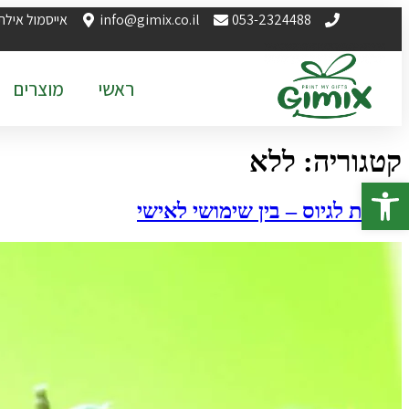
לתוכן
053-2324488
info@gimix.co.il
אייסמול אילת
ראשי
מוצרים
קטגוריה:
ללא
פתח סרגל נגישות
מתנות לגיוס – בין שימושי לאישי