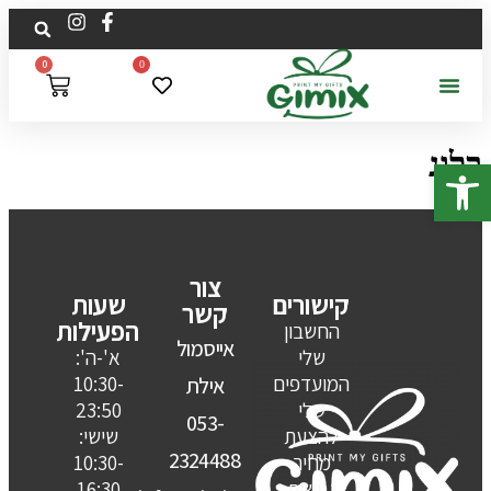
לתוכן
0
0
בלוג
פתח סרגל נגישות
צור
קישורים
שעות
קשר
הפעילות
החשבון
אייסמול
שלי
א'-ה':
המועדפים
10:30-
אילת
שלי
23:50
053-
להצעת
שישי:
2324488
מחיר
10:30-
נגישות
16:30