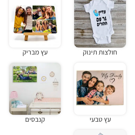
חולצות תינוק
עץ מבריק
עץ טבעי
קנבסים