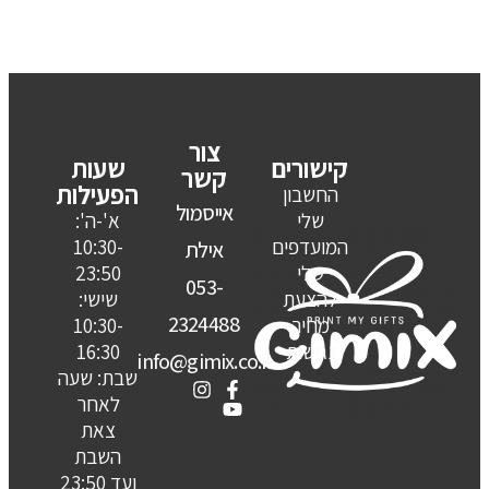
צור
קישורים
שעות
קשר
הפעילות
החשבון
אייסמול
שלי
א'-ה':
המועדפים
10:30-
אילת
שלי
23:50
053-
להצעת
שישי:
2324488
מחיר
10:30-
נגישות
16:30
info@gimix.co.il
שבת: שעה
לאחר
צאת
השבת
ועד 23:50