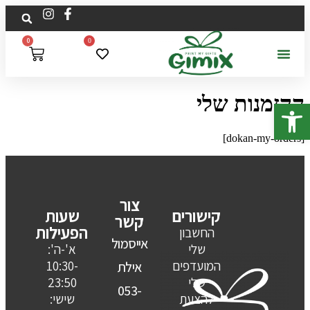
לתוכן
0
0
ההזמנות שלי
פתח סרגל נגישות
[dokan-my-orders]
צור
קישורים
שעות
קשר
הפעילות
החשבון
אייסמול
שלי
א'-ה':
המועדפים
10:30-
אילת
שלי
23:50
053-
להצעת
שישי: