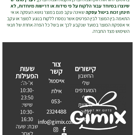
שיוצרו במיוחד עבור הלקוח על פי מידות או דרישות מיוחדות, לא
תינתן זכות ביטול עסקה
שאינה עקב פגם במוצר נושא העסקה או אי
התאמה בין המוצר לבין הפרטים אשר נמסרו ללקוח בנוגע למוצר או עקב
אי אספקת המוצר במועד שנקבע לכך או בשל כל הפרה אחרת של תנאי
השימוש מצד החברה.
צור
קישורים
שעות
קשר
הפעילות
החשבון
אייסמול
שלי
א'-ה':
המועדפים
10:30-
אילת
שלי
23:50
053-
להצעת
שישי:
2324488
מחיר
10:30-
נגישות
16:30
info@gimix.co.il
שבת: שעה
לאחר