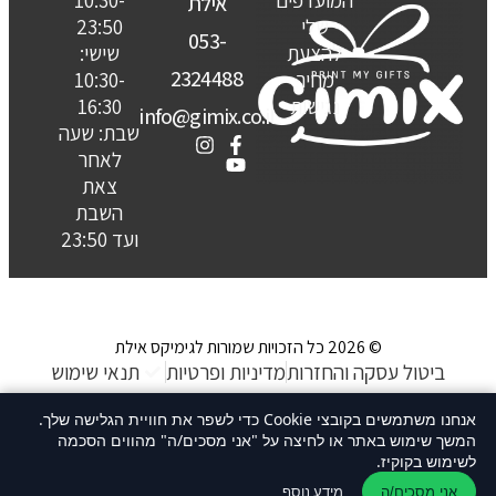
המועדפים
10:30-
אילת
שלי
23:50
053-
להצעת
שישי:
2324488
מחיר
10:30-
נגישות
16:30
info@gimix.co.il
שבת: שעה
לאחר
צאת
השבת
ועד 23:50
© 2026 כל הזכויות שמורות לגימיקס אילת
ביטול עסקה והחזרות
מדיניות ופרטיות
תנאי שימוש
האתר נבנה ע״ קשת סטודיו
אנחנו משתמשים בקובצי Cookie כדי לשפר את חוויית הגלישה שלך.
המשך שימוש באתר או לחיצה על "אני מסכים/ה" מהווים הסכמה
לשימוש בקוקיז.
מידע נוסף
אני מסכים/ה